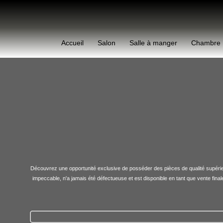
Aller
au
contenu
Accueil
Salon
Salle à manger
Chambre
Découvrez une opportunité exclusive de posséder des pièces de qualité supérieure
impeccable, n'a jamais été défectueuse et est disponible en tant que vente fin