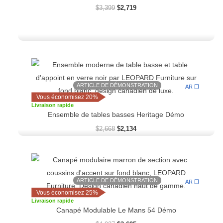
$
3,399
$
2,719
Le
Le
prix
prix
initial
actuel
ARTICLE DE DÉMONSTRATION
était :
est :
AR ❒
$2,668.
$2,134.
Vous économisez 20%
Livraison rapide
Ensemble de tables basses Heritage Démo
$
2,668
$
2,134
Le
Le
prix
prix
initial
actuel
ARTICLE DE DÉMONSTRATION
était :
est :
AR ❒
$4,927.
$3,695.
Vous économisez 25%
Livraison rapide
Canapé Modulable Le Mans 54 Démo