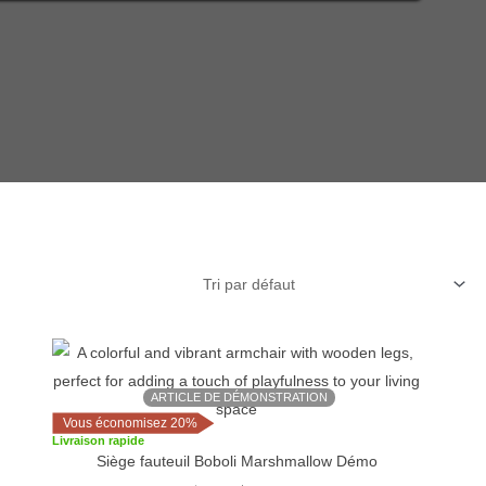
Le
Le
prix
prix
initial
actuel
ARTICLE DE DÉMONSTRATION
était :
est :
$2,629.
$2,103.
Vous économisez 20%
Livraison rapide
Siège fauteuil Boboli Marshmallow Démo