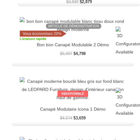
$
3,839
$
2,879
Le
Le
prix
prix
ARTICLE DE DÉMONSTRATION
initial
actuel
Vous économisez 20%
était :
est :
Livraison rapide
$5,997.
$4,798.
Bon bon Canapé Modulable 2 Démo
$
5,997
$
4,798
Le
Le
prix
prix
initial
actuel
INDISPONIBLE
était :
est :
$4,574.
$3,659.
Canapé Modulaire Icona 1 Démo
$
4,574
$
3,659
Le
Le