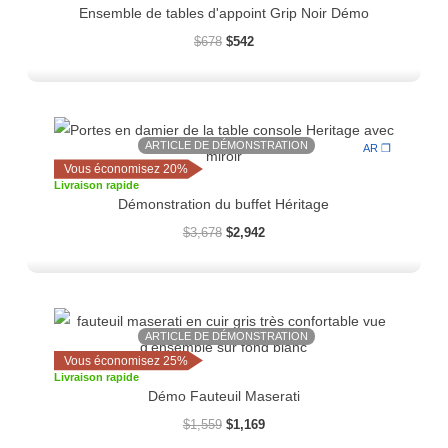
Ensemble de tables d'appoint Grip Noir Démo
$
678
$
542
Le
Le
prix
prix
ARTICLE DE DÉMONSTRATION
AR ❒
initial
actuel
Vous économisez 20%
était :
est :
Livraison rapide
$3,678.
$2,942.
Démonstration du buffet Héritage
$
3,678
$
2,942
Le
Le
prix
prix
ARTICLE DE DÉMONSTRATION
initial
actuel
Vous économisez 25%
était :
est :
Livraison rapide
$1,559.
$1,169.
Démo Fauteuil Maserati
$
1,559
$
1,169