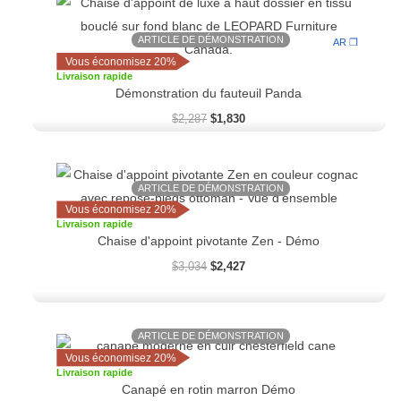
prix
prix
initial
actuel
ARTICLE DE DÉMONSTRATION
était :
est :
AR ❒
$2,287.
$1,830.
Vous économisez 20%
Livraison rapide
Démonstration du fauteuil Panda
$
2,287
$
1,830
Le
Le
prix
prix
ARTICLE DE DÉMONSTRATION
initial
actuel
Vous économisez 20%
était :
est :
Livraison rapide
$3,034.
$2,427.
Chaise d'appoint pivotante Zen - Démo
$
3,034
$
2,427
ARTICLE DE DÉMONSTRATION
Le
Le
prix
prix
Vous économisez 20%
initial
actuel
Livraison rapide
était :
est :
Canapé en rotin marron Démo
$3,399.
$2,719.