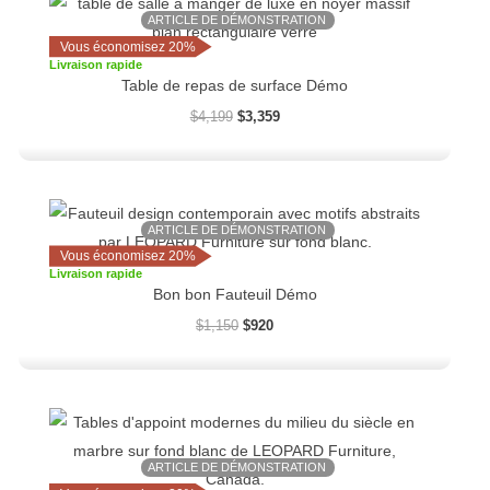
prix
prix
ARTICLE DE DÉMONSTRATION
initial
actuel
Vous économisez 20%
était :
est :
Livraison rapide
$4,199.
$3,359.
Table de repas de surface Démo
$
4,199
$
3,359
Le
Le
prix
prix
ARTICLE DE DÉMONSTRATION
initial
actuel
Vous économisez 20%
était :
est :
Livraison rapide
$1,150.
$920.
Bon bon Fauteuil Démo
$
1,150
$
920
Le
Le
prix
prix
initial
actuel
ARTICLE DE DÉMONSTRATION
était :
est :
$828.
$662.