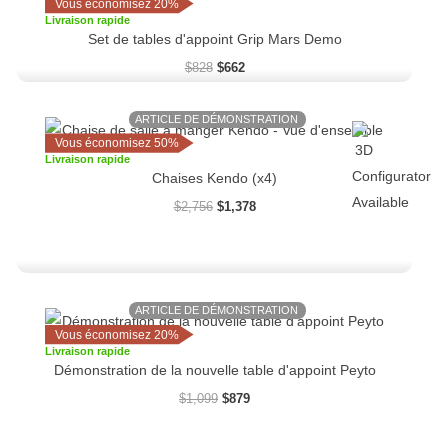
Vous économisez 20%
Livraison rapide
Set de tables d'appoint Grip Mars Demo
$
828
$
662
ARTICLE DE DÉMONSTRATION
Le
Le
prix
prix
Vous économisez 50%
initial
actuel
Livraison rapide
était :
est :
Chaises Kendo (x4)
$2,756.
$1,378.
$
2,756
$
1,378
ARTICLE DE DÉMONSTRATION
Le
Le
prix
prix
Vous économisez 20%
initial
actuel
Livraison rapide
était :
est :
Démonstration de la nouvelle table d'appoint Peyto
$1,099.
$879.
$
1,099
$
879