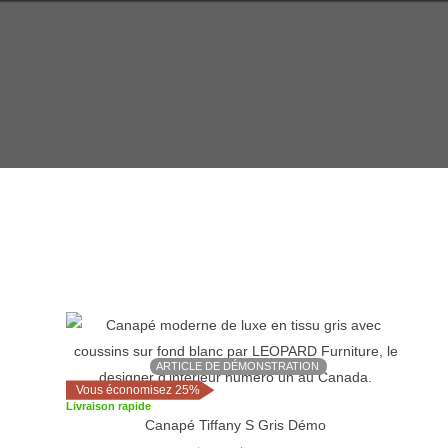
Le
Le
prix
prix
initial
actuel
ARTICLE DE DÉMONSTRATION
était :
est :
$3,598.
$2,699.
Vous économisez 25%
Livraison rapide
Canapé Tiffany S Gris Démo