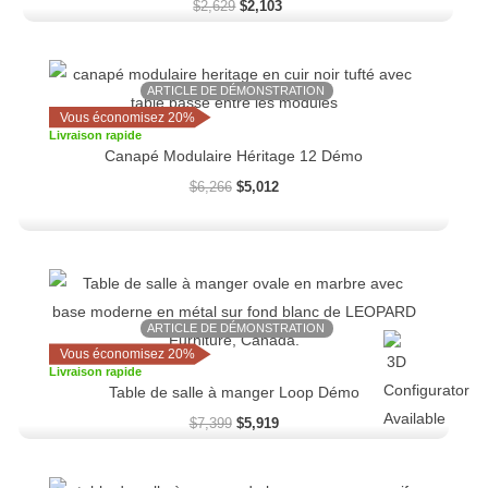
$
2,629
$
2,103
Le
Le
prix
prix
ARTICLE DE DÉMONSTRATION
initial
actuel
Vous économisez 20%
était :
est :
Livraison rapide
$6,266.
$5,012.
Canapé Modulaire Héritage 12 Démo
$
6,266
$
5,012
Le
Le
prix
prix
initial
actuel
ARTICLE DE DÉMONSTRATION
était :
est :
$7,399.
$5,919.
Vous économisez 20%
Livraison rapide
Table de salle à manger Loop Démo
$
7,399
$
5,919
Le
Le