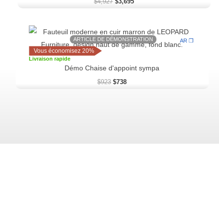
$
4,927
$
3,695
Le
Le
prix
prix
ARTICLE DE DÉMONSTRATION
AR ❒
initial
actuel
Vous économisez 20%
était :
est :
Livraison rapide
$923.
$738.
Démo Chaise d'appoint sympa
$
923
$
738