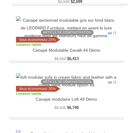
$
3,598
$
2,699
Le
Le
prix
prix
initial
actuel
ARTICLE DE DÉMONSTRATION
était :
est :
AR ❒
$8,550.
$6,413.
Vous économisez 25%
Livraison rapide
Canapé Modulable Cavalli 44 Démo
$
8,550
$
6,413
Le
Le
prix
prix
ARTICLE DE DÉMONSTRATION
AR ❒
initial
actuel
Vous économisez 20%
était :
est :
Livraison rapide
$8,425.
$6,740.
Canapé modulaire Loft 48 Démo
$
8,425
$
6,740
Le
Le