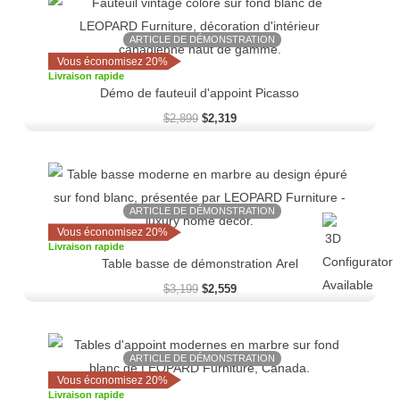
prix
prix
initial
actuel
ARTICLE DE DÉMONSTRATION
était :
est :
$2,899.
$2,319.
Vous économisez 20%
Livraison rapide
Démo de fauteuil d'appoint Picasso
$
2,899
$
2,319
Le
Le
prix
prix
initial
actuel
ARTICLE DE DÉMONSTRATION
était :
est :
$3,199.
$2,559.
Vous économisez 20%
Livraison rapide
Table basse de démonstration Arel
$
3,199
$
2,559
Le
Le
prix
prix
ARTICLE DE DÉMONSTRATION
initial
actuel
Vous économisez 20%
était :
est :
Livraison rapide
$678.
$542.