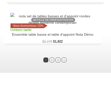
Le
Le
prix
prix
ARTICLE DE DÉMONSTRATION
initial
actuel
Vous économisez 20%
était :
est :
Livraison rapide
$2,278.
$1,822.
Ensemble table basse et table d'appoint Nota Démo
$
2,278
$
1,822
1
2
3
→