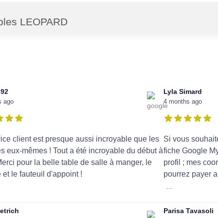
eubles LEOPARD
s92
Lyla Simard
s ago
4 months ago
ice client est presque aussi incroyable que les
Si vous souhait
s eux-mêmes ! Tout a été incroyable du début à
fiche Google M
 Merci pour la belle table de salle à manger, le
profil ; mes co
et le fauteuil d'appoint !
pourrez payer ap
...
etrich
Parisa Tavasoli