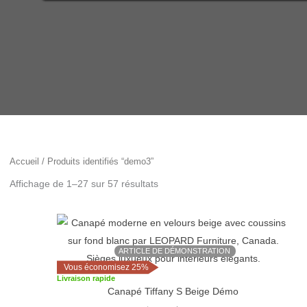
Accueil
/ Produits identifiés “demo3”
Affichage de 1–27 sur 57 résultats
Le
Le
prix
prix
initial
actuel
ARTICLE DE DÉMONSTRATION
était :
est :
$3,839.
$2,879.
Vous économisez 25%
Livraison rapide
Canapé Tiffany S Beige Démo