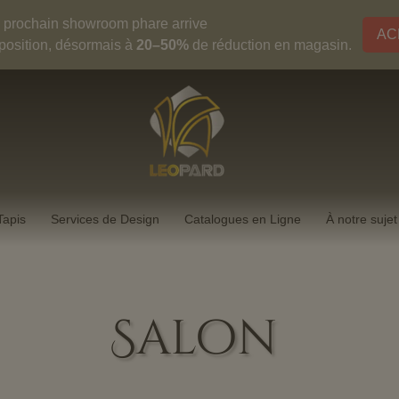
 prochain showroom phare arrive
AC
xposition, désormais à
20–50%
de réduction en magasin.
Tapis
Services de Design
Catalogues en Ligne
À notre sujet
Salon