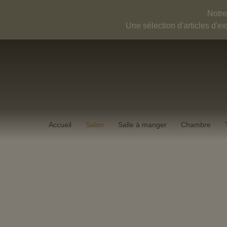
Aller
Notre
au
Une sélection d'articles d'e
contenu
Accueil
Salon
Salle à manger
Chambre