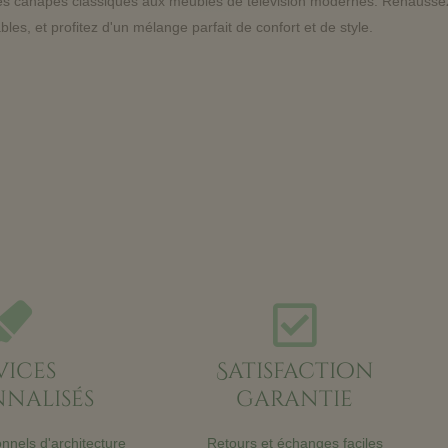
es canapés classiques aux meubles de télévision modernes. Rehaussez
les, et profitez d'un mélange parfait de confort et de style.
vices
Satisfaction
nalisés
garantie
nnels d'architecture
Retours et échanges faciles