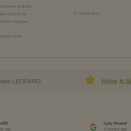
nsultation gratuite.
En savoir plus
es options de
tion en magasin
rendez-vous
Note 4.9
eubles LEOPARD
bs92
Lyla Simard
hs ago
4 months ago