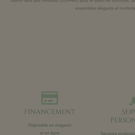
savoir-faire des meubles LEOPARD pour le salon de Montréal, d
ensembles élégants et confortab
Financement
Ser
person
Disponible en magasin
et en ligne
Services professio