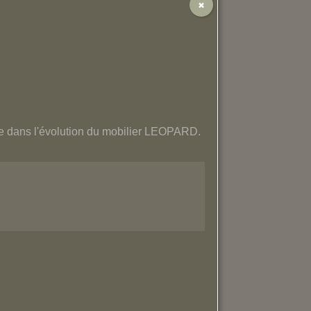
✖
 dans l'évolution du mobilier LEOPARD.
al
Notre collection
d'appoint
,
étagères de
ionnels à Montréal et
ences. Du confortable et
 rassemblements.