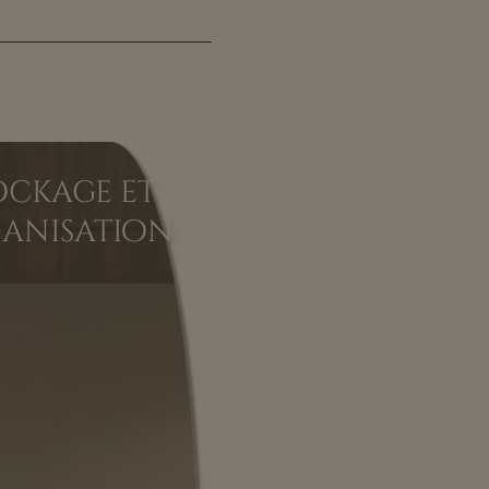
ockage et
anisation