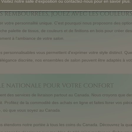
Visitez notre salle d'exposition ou contactez-nous pour en savoir plus.
s rembourrées, jouez avec les couleur
er votre personnalité unique. C'est pourquoi nous proposons des optio
he palette de tissus, de couleurs et de finitions en bois pour créer des
tement à l'ambiance de votre salon.
és personnalisables vous permettent d'exprimer votre style distinct. Q
l'élégance discrète, nos ensembles de salon peuvent être adaptés à vot
elle nationale pour votre Confort
ment des services de livraison partout au Canada. Nous croyons que d
t. Profitez de la commodité des achats en ligne et faites livrer vos piè
e, où que vous soyez au Canada.
étendons notre portée à tous les coins du Canada. Découvrez la quali