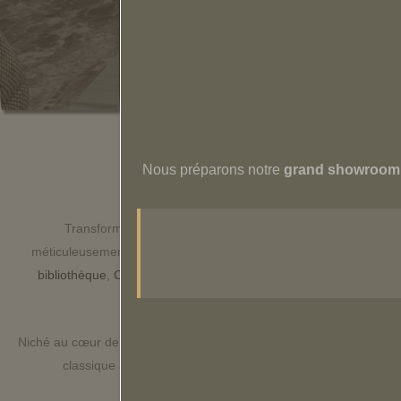
Nous préparons notre
grand showroom 
Meubles de Salo
Transformez votre salon en un havre de confort et de styl
méticuleusement sélectionnée comprend
canapés
,
canapés modu
bibliothèque
,
Canapés sectionnels
,
Meubles TV
et des canapés a
Niché au cœur de Montréal, notre showroom est un trésor d'essenti
classique au moderne et épuré, nos ensembles de meubles