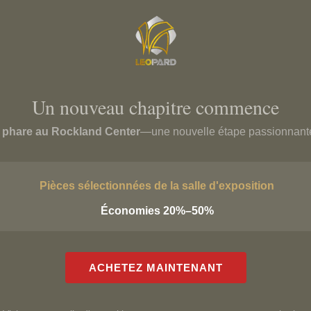
Un nouveau chapitre commence
phare au Rockland Center
—une nouvelle étape passionnante
n Haut de Gamme à Montré
e avec la gamme exclusive de meubles de salon de LEOPARD Furniture. 
Pièces sélectionnées de la salle d'exposition
laires
, causeuses,
fauteuils d'appoint
,
fauteuils
,
tables basses
,
tables 
Économies 20%–50%
vec mécanismes, tous conçus pour inspirer des espaces de vie except
ailleurs.
els pour le salon qui répond à une gamme variée de goûts et de préfér
ACHETEZ MAINTENANT
 de salon créent le cadre idéal pour des moments mémorables et des