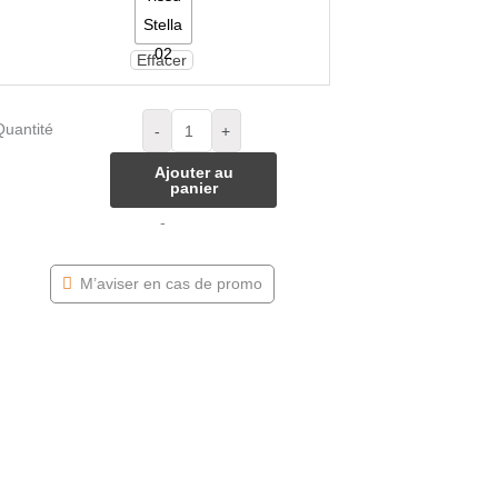
Effacer
Quantité
-
+
Ajouter au
panier
-
M’aviser en cas de promo