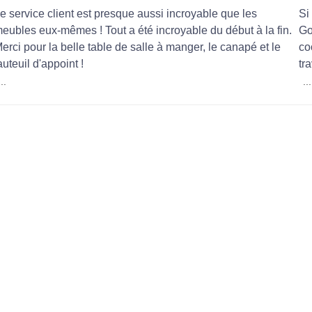
e service client est presque aussi incroyable que les
Si
eubles eux-mêmes ! Tout a été incroyable du début à la fin.
Go
erci pour la belle table de salle à manger, le canapé et le
co
auteuil d'appoint !
tra
...
...