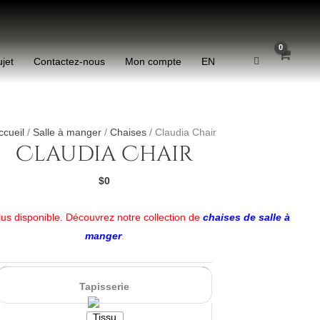
ujet
Contactez-nous
Mon compte
EN
quantité
de
ccueil
/
Salle à manger
/
Chaises
/ Claudia Chair
Claudia Chair
Claudia
Chair
$0
lus disponible. Découvrez notre collection de
chaises de salle à
manger
.
Tapisserie