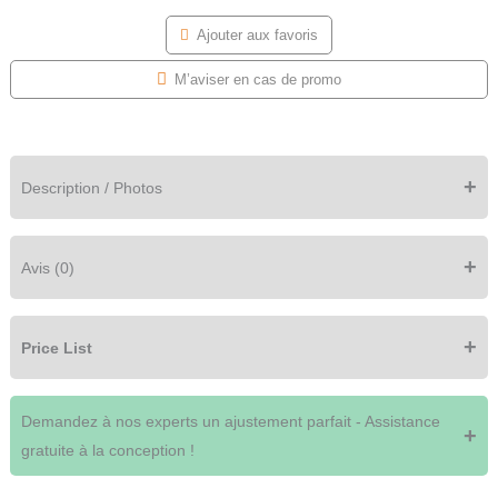
Ajouter aux favoris
M’aviser en cas de promo
+
Description / Photos
+
Avis (0)
+
Price List
Demandez à nos experts un ajustement parfait - Assistance
+
gratuite à la conception !