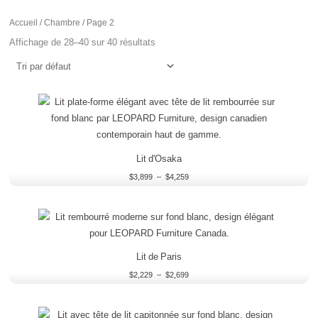
Accueil
/
Chambre
/ Page 2
Affichage de 28–40 sur 40 résultats
Plage
de
prix :
$3,899
à
$4,259
Lit d'Osaka
$
3,899
–
$
4,259
Plage
de
prix :
$2,229
à
Lit de Paris
$2,699
$
2,229
–
$
2,699
Plage