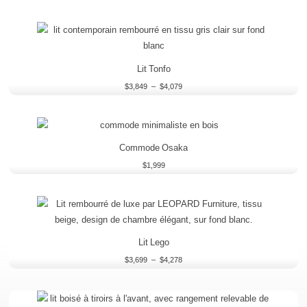
Plage
de
prix :
$3,849
à
Lit Tonfo
$4,079
$
3,849
–
$
4,079
Commode Osaka
$
1,999
Plage
de
prix :
$3,699
à
Lit Lego
$4,278
$
3,699
–
$
4,278
Plage
de