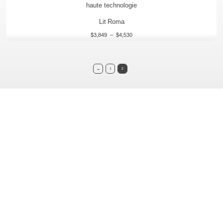
prix :
$3,849
à
Lit Roma
$4,530
$
3,849
–
$
4,530
←
1
2