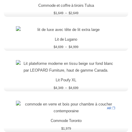
$2,649
Commode et coffre à tiroirs Tulsa
$
1,649
–
$
2,649
Plage
de
prix :
Lit de Lugano
$4,699
à
$
4,699
–
$
4,999
$4,999
Plage
de
prix :
$4,349
à
Lit Poufy XL
$4,699
$
4,349
–
$
4,699
AR ❒
Commode Toronto
$
1,979