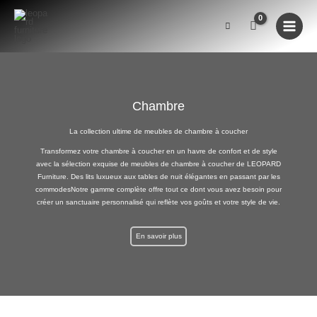
Aller
au
contenu
Chambre
La collection ultime de meubles de chambre à coucher
Transformez votre chambre à coucher en un havre de confort et de style
avec la sélection exquise de meubles de chambre à coucher de LEOPARD
Furniture. Des lits luxueux aux tables de nuit élégantes en passant par les
commodes
Notre gamme complète offre tout ce dont vous avez besoin pour
créer un sanctuaire personnalisé qui reflète vos goûts et votre style de vie.
En savoir plus