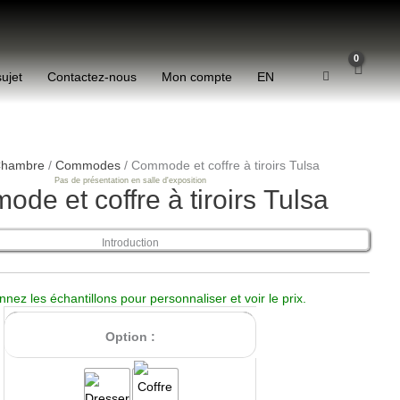
sujet
Contactez-nous
Mon compte
EN
quantité
de
hambre
/
Commodes
/ Commode et coffre à tiroirs Tulsa
Pas de présentation en salle d'exposition
Tulsa
de et coffre à tiroirs Tulsa
Dresser
&
Introduction
Drawer
Chest
nnez les échantillons pour personnaliser et voir le prix.
Option :