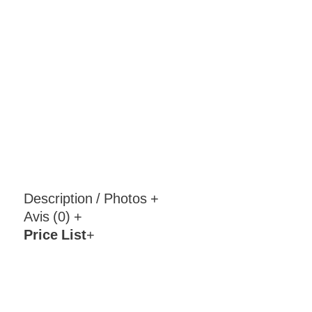
Description / Photos
+
Avis (0)
+
Price List
+
Plage
de
prix :