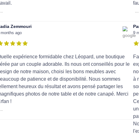
ravail.
fa
...
...
adia Zemmouri
Pa
 months ago
9 
uelle expérience formidable chez Léopard, une boutique
Fa
érée par un couple adorable. Ils nous ont conseillés pour le
ex
esign de notre maison, choisi les bons meubles avec
no
eaucoup de patience et de disponibilité. Nous sommes
à 
ellement heureux du résultat et avons pensé partager les
so
agnifiques photos de notre table et de notre canapé. Merci
pe
rfan !
Ce
un
...
pa
No
l'