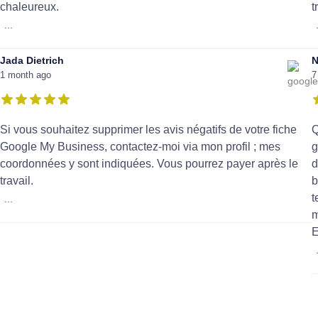
chaleureux.
t
...
Jada Dietrich
N
1 month ago
7
Si vous souhaitez supprimer les avis négatifs de votre fiche
Q
Google My Business, contactez-moi via mon profil ; mes
g
coordonnées y sont indiquées. Vous pourrez payer après le
d
travail.
b
t
...
m
E