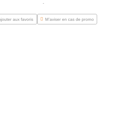
-
jouter aux favoris
M’aviser en cas de promo
mode Aqua
$
3,099