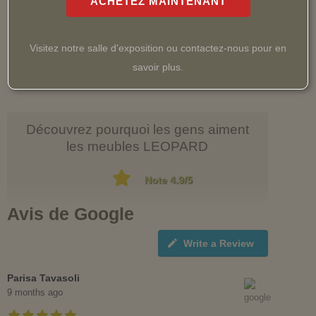
Options de livraison ou enlèvement gratuit
ACHETEZ MAINTENANT
En savoir plus
Visitez notre salle d'exposition ou contactez-nous pour en
savoir plus.
Découvrez pourquoi les gens aiment
les meubles LEOPARD
Note 4.9/5
Avis de Google
Write a Review
Parisa Tavasoli
9 months ago