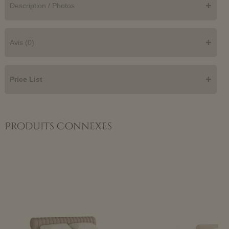
+
Description / Photos
+
Avis (0)
+
Price List
Produits Connexes
Plage
de
prix :
$2,229
à
$2,699