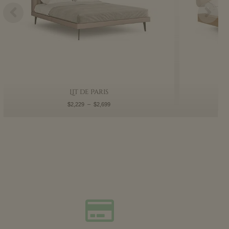
Lit de Paris
$
2,229
–
$
2,699