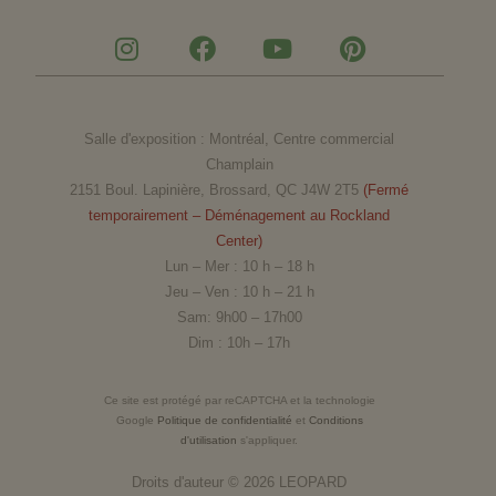
I
F
Y
P
n
a
o
i
s
c
u
n
t
e
t
t
a
b
u
e
Salle d'exposition : Montréal, Centre commercial
g
o
b
r
Champlain
r
o
e
e
2151 Boul. Lapinière, Brossard, QC J4W 2T5
(Fermé
a
k
s
temporairement – Déménagement au Rockland
m
t
Center)
Lun – Mer : 10 h – 18 h
Jeu – Ven : 10 h – 21 h
Sam: 9h00 – 17h00
Dim : 10h – 17h
Ce site est protégé par reCAPTCHA et la technologie
Google
Politique de confidentialité
et
Conditions
d'utilisation
s'appliquer.
Droits d'auteur © 2026
LEOPARD