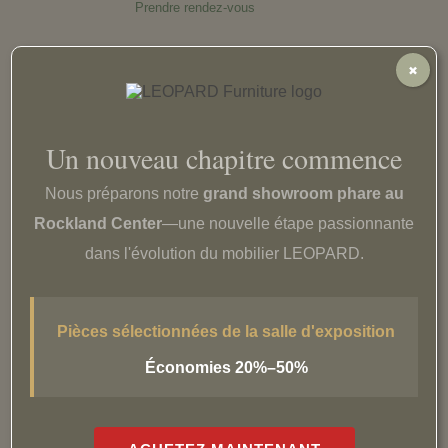
Prendre rendez-vous
✖
Un nouveau chapitre commence
Satisfaction garantie
Nous préparons notre
grand showroom phare au
Retours et échanges faciles
Rockland Center
—une nouvelle étape passionnante
En savoir plus
dans l'évolution du mobilier LEOPARD.
Pièces sélectionnées de la salle d'exposition
Économies 20%–50%
Expédition et livraison