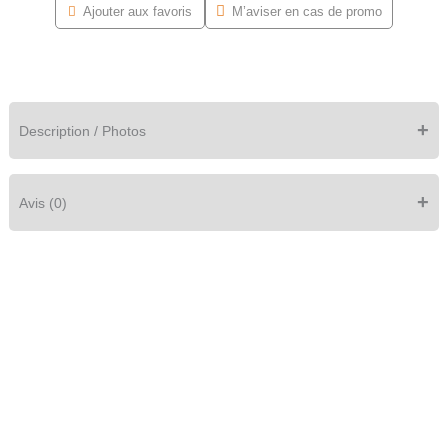
Ajouter aux favoris
M’aviser en cas de promo
Made to order
See it in your room
Every piece is crafted to your
Use AR to place the finished
specification — preview it in 3D
piece in your home, true to size.
first.
+
Description / Photos
Open the 3D viewer to explore this piece from every angle.
Choose your options and finishes and watch them update live.
Tap the AR button to view it in your room, then add to cart.
+
Avis (0)
Villa Armchair is made to order. Every piece is fully customizable online in
interactive 3D, with augmented-reality preview so you can be confident in
your custom furniture before it’s built.
Fauteuil Pera
$
1,829