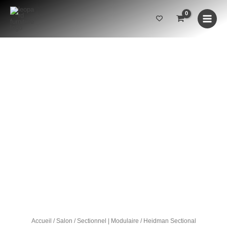
Aller
au
contenu
quantité
de
Heidman
Sectional
INDISPONIBLE
Accueil
/
Salon
/
Sectionnel | Modulaire
/ Heidman Sectional