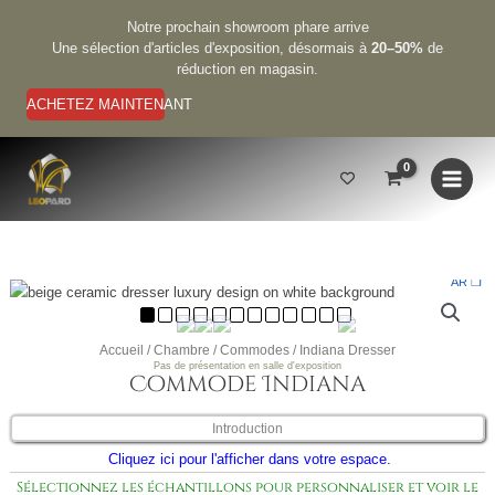
Aller
Notre prochain showroom phare arrive
au
Une sélection d'articles d'exposition, désormais à
20–50%
de
contenu
réduction en magasin.
ACHETEZ MAINTENANT
AR ❒
quantité
de
Indiana
Accueil
/
Chambre
/
Commodes
/ Indiana Dresser
Dresser
Pas de présentation en salle d'exposition
Commode Indiana
Introduction
Cliquez ici pour l'afficher dans votre espace.
Sélectionnez les échantillons pour personnaliser et voir le