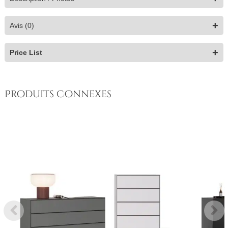
+
Avis (0)
+
Price List
Produits Connexes
Plage
de
prix :
$3,599
à
$3,899