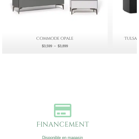
Commode opale
Tulsa 
$
3,599
–
$
3,899
Financement
Disponible en magasin