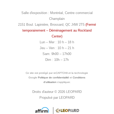
t
e
t
t
a
b
u
e
Salle d'exposition : Montréal, Centre commercial
g
o
b
r
Champlain
r
o
e
e
2151 Boul. Lapinière, Brossard, QC J4W 2T5
(Fermé
a
k
s
temporairement – Déménagement au Rockland
m
t
Center)
Lun – Mer : 10 h – 18 h
Jeu – Ven : 10 h – 21 h
Sam: 9h00 – 17h00
Dim : 10h – 17h
Ce site est protégé par reCAPTCHA et la technologie
Google
Politique de confidentialité
et
Conditions
d'utilisation
s'appliquer.
Droits d'auteur © 2026
LEOPARD
Propulsé par
LEOPARD