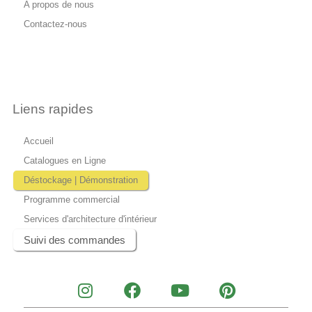
A propos de nous
Contactez-nous
Liens rapides
Accueil
Catalogues en Ligne
Déstockage | Démonstration
Programme commercial
Services d'architecture d'intérieur
Suivi des commandes
I
F
Y
P
n
a
o
i
s
c
u
n