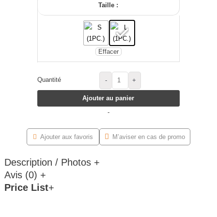
Taille :
Effacer
Quantité
-
+
Ajouter au panier
-
Ajouter aux favoris
M’aviser en cas de promo
Description / Photos
+
Avis (0)
+
Price List
+
Plage